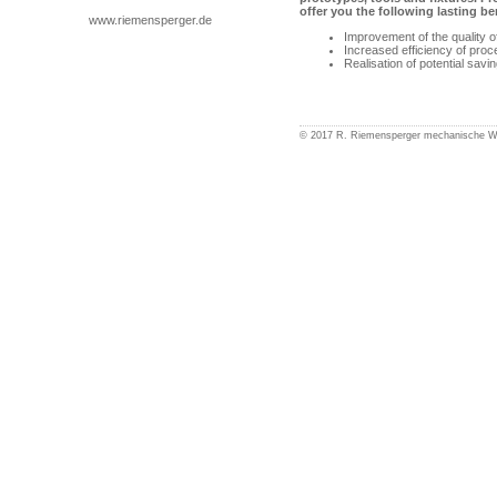
offer you the following lasting be
www.riemensperger.de
Improvement of the quality o
Increased efficiency of pro
Realisation of potential sav
© 2017 R. Riemensperger mechanische 