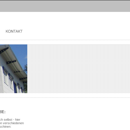
Deutsch
|
English
IE:
h selbst - hier
von verschiedenen
schinen: