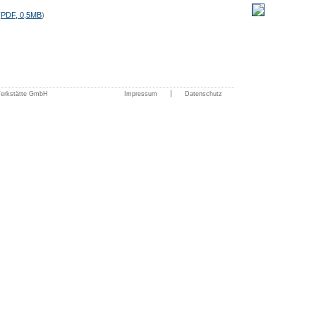
(
PDF, 0,5MB
)
|
Werkstätte GmbH
Impressum
Datenschutz