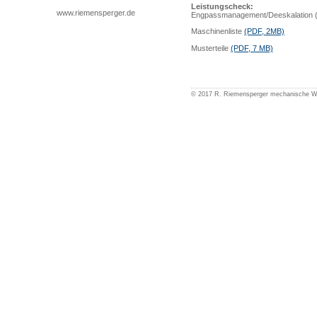
Leistungscheck:
www.riemensperger.de
Engpassmanagement/Deeskalation 
Maschinenliste
(PDF, 2MB)
Musterteile
(PDF, 7 MB)
© 2017 R. Riemensperger mechanische 