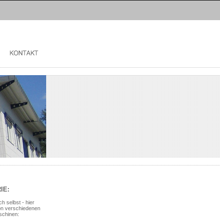
Deutsch
|
English
IE:
h selbst - hier
von verschiedenen
schinen: