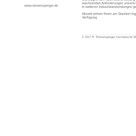
wachsenden Anforderungen unserer 
www.riemensperger.de
in weiteren Industrieanwendungen ge
Aktuell stehen Ihnen am Standort Ing
Verfügung.
© 2017 R. Riemensperger mechanische 